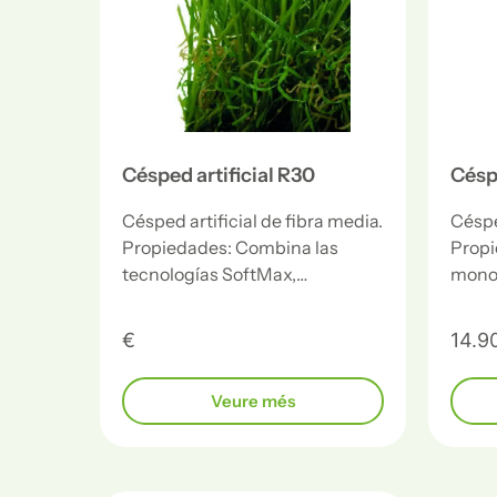
Césped artificial R30
Céspe
Césped artificial de fibra media.
Césped
Propiedades: Combina las
Propi
tecnologías SoftMax,…
mono
€
14.9
Veure més