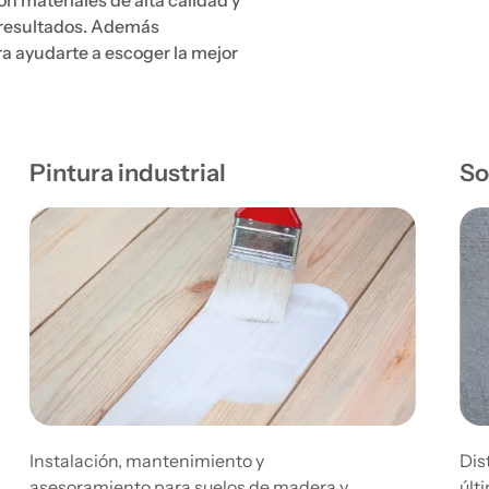
n materiales de alta calidad y
s resultados. Además
 ayudarte a escoger la mejor
Pintura industrial
So
Instalación, mantenimiento y
Dis
asesoramiento para suelos de madera y
últ