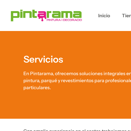
Inicio
Tie
Servicios
En Pintarama, ofrecemos soluciones integrales e
pintura, parqué y revestimientos para profesional
particulares.