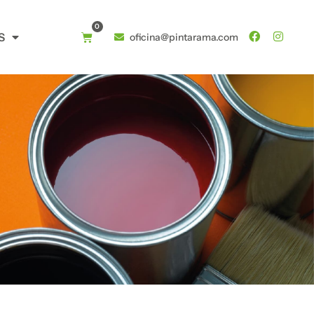
0
S
oficina@pintarama.com