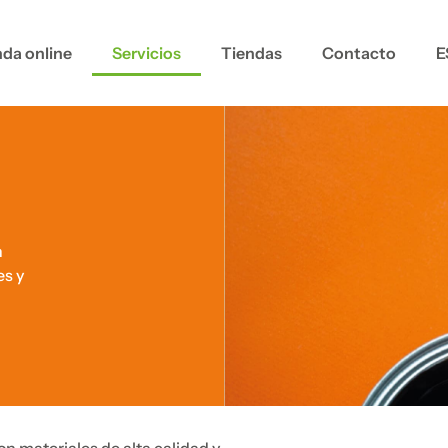
nda online
Servicios
Tiendas
Contacto
E
n
es y