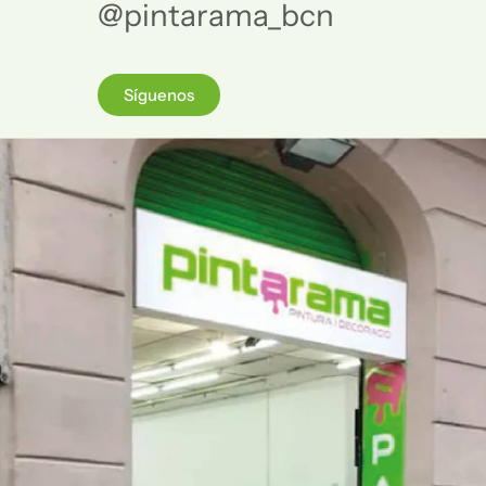
@pintarama_bcn
Síguenos